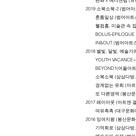
판화 x 에디션랩 (프
2019 소북소북-2 (범어
혼틈일상 (범어아트스트
웰컴홈, 미술관 속 집 
BOLUS-EPILOGUE
IN&OUT (범어아트스
2018 별빛, 달빛, 예술
YOUTH VACANCE÷
BEYOND1(어울아트센
소북소북 (삼삼다방, 
경계없는 유희 (아르스
또 다른영역 (봉산문화
2017 레이아웃 (아트앤 
여유촉촉 (대구문화예
2016 잉여지왕 (봉산문화
기억회로 (삼삼다방, 