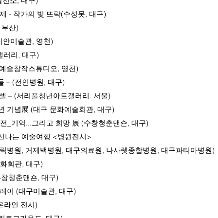
발전소, 대구)
술제 - 작가의 빛 뜨락(수성못, 대구)
부산)
(시안미술관, 영천)
러리, 대구)
천예술창작스튜디오, 영천)
 (전인병원, 대구)
– (서리풀청년아트갤러리. 서울)
주년 기념展 (대구 문화예술회관, 대구)
기억...그리고 희망 展 (수창청춘맨숀, 대구)
신나는 예술여행 <병원전시>
병원, 거제백병원, 대구의료원, 나사렛종합병원, 대구파티마병원)
문화회관, 대구)
(수창청춘맨숀, 대구)
릴레이 (대구미술관, 대구)
라인 전시)