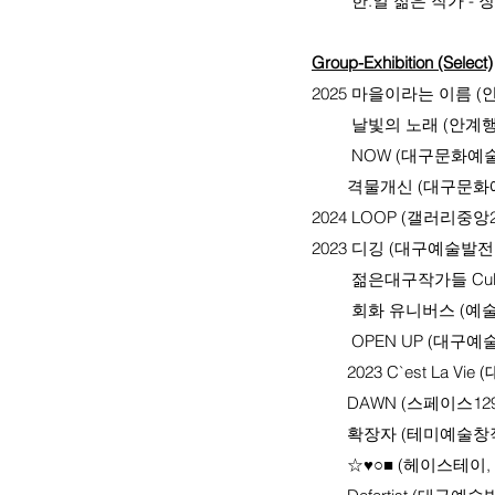
한.일 젊은 작가 - 장
Group-Exhibition (Select)
2025 마을이라는 이름 (
날빛의 노래 (안계행복
NOW (대구문화예술회
격물개신 (대구문화예
2024 LOOP (갤러리중앙2
2023
디깅 (대구예술발전소
젊은대구작가들 Culture
회화 유니버스 (예술의
OPEN UP (대구예술
2023 C`est La Vi
DAWN (스페이스129,
확장자 (테미예술창작센
☆♥○■ (헤이스테이, 