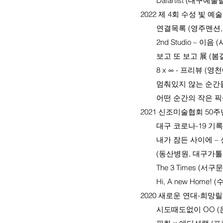
Dafartist (대구예술
2022 제 4회 수성 빛 예
연결목록 (영주맨션, 
2nd Studio – 이음 
보고 또 보고 展 (봄갤
8 x ∞ - 프리뷰 (영
멈춰있지 않는 순간들 –
어떤 순간의 작은 픽셀 
2021 신조미술협회 50
대구 코로나-19 기록전_
내가 잠든 사이에 – 
(동산병원, 대구가톨릭
The 3 Times (서구
Hi, A new Home! 
2020 새로운 연대-희망
시도때도없이 OO (온