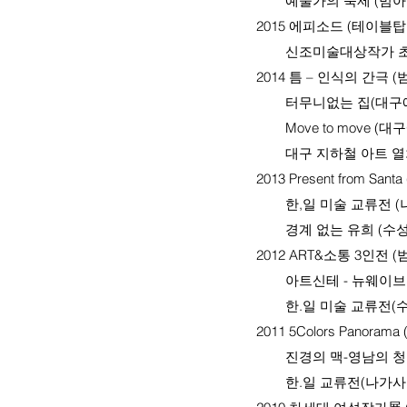
예술가의 숙제 (범아아
2015 에피소드 (테이블탑
신조미술대상작가 초대전
2014 틈 – 인식의 간극
터무니없는 집(대구예
Move to move (대
대구 지하철 아트 열차 
2013 Present from S
한,일 미술 교류전 (나
경계 없는 유희 (수성
2012 ART&소통 3인전
아트신테 - 뉴웨이브전
한.일 미술 교류전(수
2011 5Colors Panor
진경의 맥-영남의 청년
한.일 교류전(나가사키